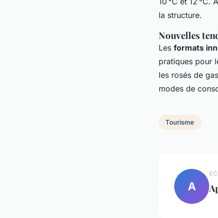
10 °C et 12 °C. 
la structure.
Nouvelles ten
Les
formats in
pratiques pour 
les rosés de gas
modes de conso
Tourisme
EC
A
Ap