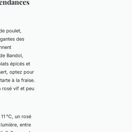
tendances
 de poulet,
égantes des
nnent
 de Bandol,
ats épicés et
sert, optez pour
arte à la fraise.
n rosé vif et peu
 11 °C, un rosé
 lumière, entre