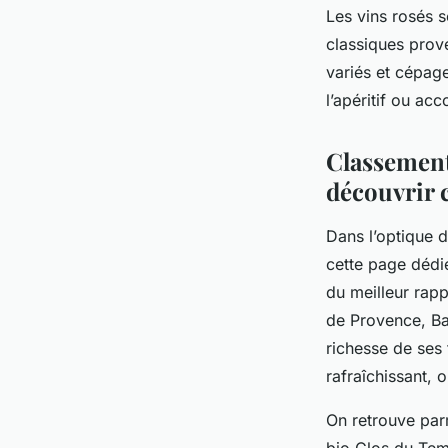
Les vins rosés s
classiques prove
variés et cépag
l’apéritif ou a
Classement
découvrir 
Dans l’optique d
cette page dédi
du meilleur rap
de Provence, Ba
richesse de ses t
rafraîchissant, 
On retrouve par
bio Clos du Tem