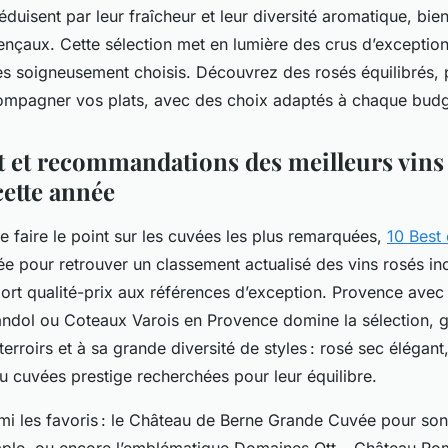
éduisent par leur fraîcheur et leur diversité aromatique, bie
nçaux. Cette sélection met en lumière des crus d’exception, 
es soigneusement choisis. Découvrez des rosés équilibrés, 
ccompagner vos plats, avec des choix adaptés à chaque budg
 et recommandations des meilleurs vins 
cette année
e faire le point sur les cuvées les plus remarquées,
10 Best 
ée pour retrouver un classement actualisé des vins rosés in
port qualité-prix aux références d’exception. Provence ave
ndol ou Coteaux Varois en Provence domine la sélection, g
erroirs et à sa grande diversité de styles : rosé sec élégant,
ou cuvées prestige recherchées pour leur équilibre.
mi les favoris : le Château de Berne Grande Cuvée pour son 
ple, ou encore l’emblématique Domaines Ott – Château Ro