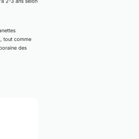
’à 2-3 ans selon
anettes
ol, tout comme
mporaine des