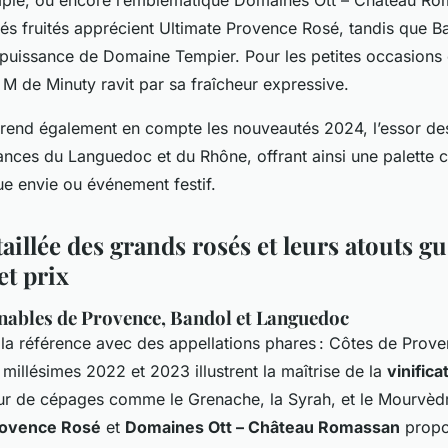
és fruités apprécient Ultimate Provence Rosé, tandis que B
a puissance de Domaine Tempier. Pour les petites occasions
 M de Minuty ravit par sa fraîcheur expressive.
rend également en compte les nouveautés 2024, l’essor des
ances du Languedoc et du Rhône, offrant ainsi une palette 
e envie ou événement festif.
aillée des grands rosés et leurs atouts gus
et prix
nables de Provence, Bandol et Languedoc
la référence avec des appellations phares : Côtes de Prove
illésimes 2022 et 2023 illustrent la maîtrise de la
vinifica
ur de cépages comme le Grenache, la Syrah, et le Mourvèdre
rovence Rosé
et
Domaines Ott – Château Romassan
propo