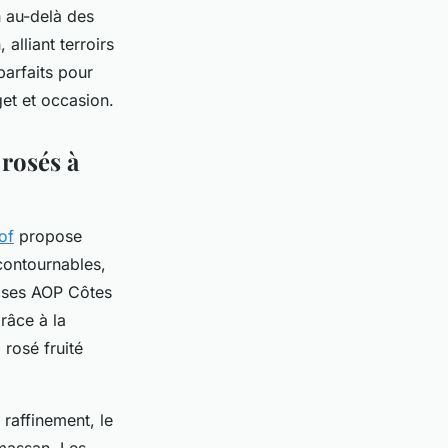
n au-delà des
alliant terroirs
parfaits pour
et et occasion.
rosés à
of
propose
contournables,
c ses AOP Côtes
râce à la
 rosé fruité
raffinement, le
massan. Les