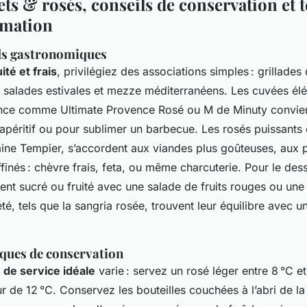
ts & rosés, conseils de conservation et 
mation
ds gastronomiques
ité et frais
, privilégiez des associations simples : grillades
s, salades estivales et mezze méditerranéens. Les cuvées él
nce comme Ultimate Provence Rosé ou M de Minuty convie
’apéritif ou pour sublimer un barbecue. Les rosés puissants
e Tempier, s’accordent aux viandes plus goûteuses, aux pl
inés : chèvre frais, feta, ou même charcuterie. Pour le des
nt sucré ou fruité avec une salade de fruits rouges ou une t
été, tels que la sangria rosée, trouvent leur équilibre avec u
iques de conservation
de service idéale
varie : servez un rosé léger entre 8 °C et
r de 12 °C. Conservez les bouteilles couchées à l’abri de la