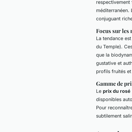
respectivement f
méditerranéen. 
conjuguant riche
Focus sur les
La tendance est 
du Temple). Ces
que la biodynam
gustative et aut
profils fruités e
Gamme de prix
Le
prix du rosé
disponibles auto
Pour reconnaître
subtilement sali