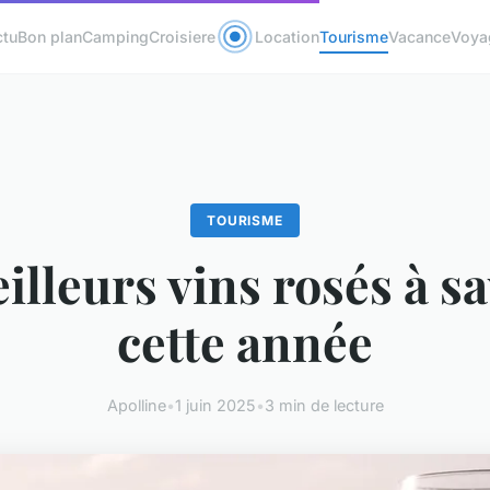
ctu
Bon plan
Camping
Croisiere
Location
Tourisme
Vacance
Voya
TOURISME
illeurs vins rosés à s
cette année
Apolline
•
1 juin 2025
•
3 min de lecture