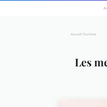
A
Accueil
›
Tourisme
Les me