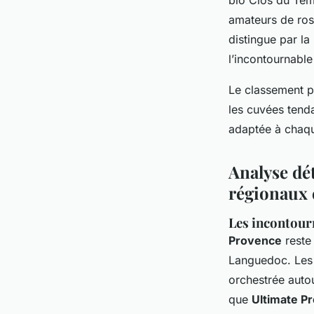
amateurs de ros
distingue par l
l’incontournable
Le classement p
les cuvées tend
adaptée à chaqu
Analyse dét
régionaux 
Les incontour
Provence
reste 
Languedoc. Les m
orchestrée auto
que
Ultimate P