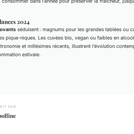
À consommer dans l’année pour préserver la fraîcheur, jusqu
dances 2024
novants
séduisent : magnums pour les grandes tablées ou c
les pique-niques. Les cuvées bio, vegan ou faibles en alco
tronomie et millésimes récents, illustrent l’évolution conte
mmation estivale.
RIT PAR
olline