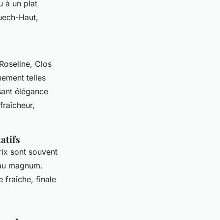
u à un plat
uech-Haut,
Roseline, Clos
ement telles
sant élégance
fraîcheur,
atifs
rix sont souvent
u’au magnum.
 fraîche, finale