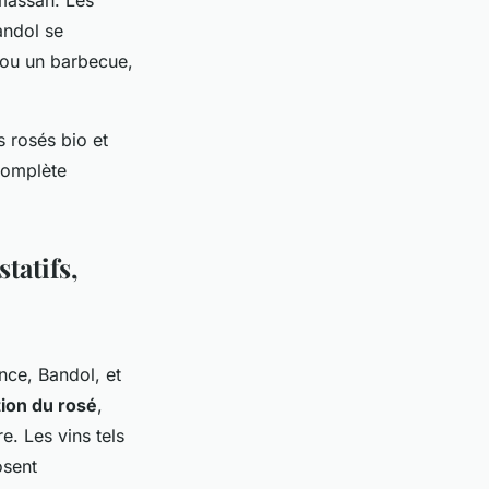
andol se
 ou un barbecue,
 rosés bio et
complète
tatifs,
nce, Bandol, et
tion du rosé
,
. Les vins tels
sent