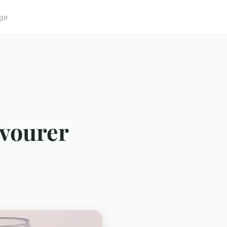
ge
avourer