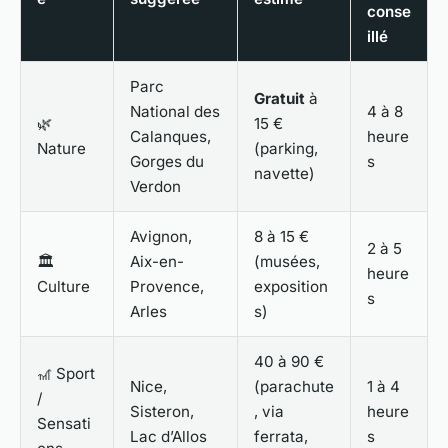
conse
illé
Parc
Gratuit
à
National des
4 à 8
🌿
15 €
Calanques,
heure
Nature
(parking,
Gorges du
s
navette)
Verdon
Avignon,
8 à 15 €
2 à 5
🏛️
Aix-en-
(musées,
heure
Culture
Provence,
exposition
s
Arles
s)
40 à 90 €
🎢 Sport
Nice,
(parachute
1 à 4
/
Sisteron,
, via
heure
Sensati
Lac d’Allos
ferrata,
s