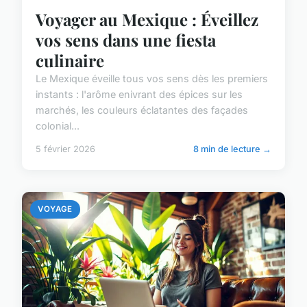
Voyager au Mexique : Éveillez
vos sens dans une fiesta
culinaire
Le Mexique éveille tous vos sens dès les premiers
instants : l'arôme enivrant des épices sur les
marchés, les couleurs éclatantes des façades
colonial...
5 février 2026
8 min de lecture →
VOYAGE