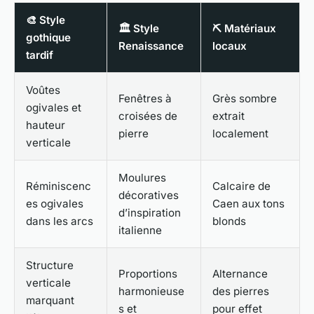
🎨 Style
🏛️ Style
⛏️ Matériaux
gothique
Renaissance
locaux
tardif
Voûtes
Fenêtres à
Grès sombre
ogivales et
croisées de
extrait
hauteur
pierre
localement
verticale
Moulures
Réminiscenc
Calcaire de
décoratives
es ogivales
Caen aux tons
d’inspiration
dans les arcs
blonds
italienne
Structure
Proportions
Alternance
verticale
harmonieuse
des pierres
marquant
s et
pour effet