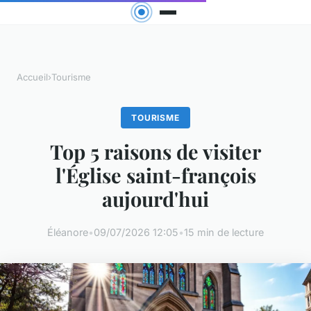
Accueil
›
Tourisme
TOURISME
Top 5 raisons de visiter
l'Église saint-françois
aujourd'hui
Éléanore
•
09/07/2026 12:05
•
15 min de lecture