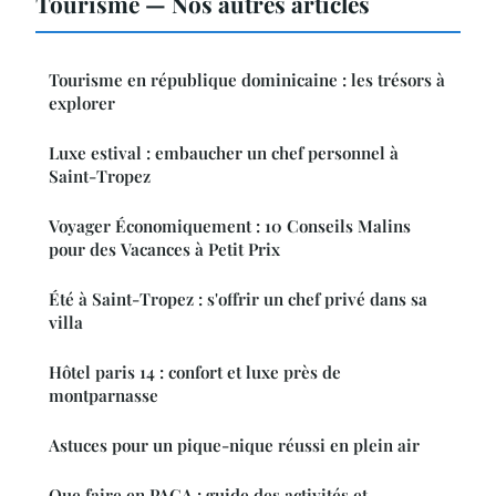
Tourisme — Nos autres articles
Tourisme en république dominicaine : les trésors à
explorer
Luxe estival : embaucher un chef personnel à
Saint-Tropez
Voyager Économiquement : 10 Conseils Malins
pour des Vacances à Petit Prix
Été à Saint-Tropez : s'offrir un chef privé dans sa
villa
Hôtel paris 14 : confort et luxe près de
montparnasse
Astuces pour un pique-nique réussi en plein air
Que faire en PACA : guide des activités et