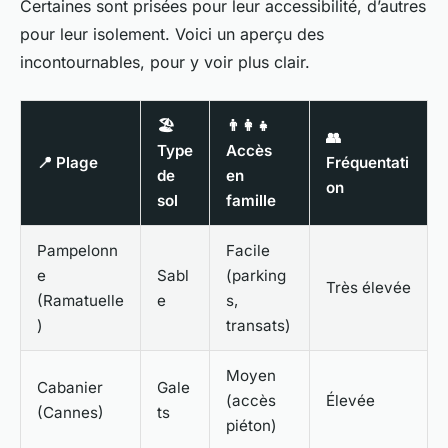
Certaines sont prisées pour leur accessibilité, d’autres
pour leur isolement. Voici un aperçu des
incontournables, pour y voir plus clair.
🏖️
👨‍👩‍👧
👥
Type
Accès
📍 Plage
Fréquentati
de
en
on
sol
famille
Pampelonn
Facile
e
Sabl
(parking
Très élevée
(Ramatuelle
e
s,
)
transats)
Moyen
Cabanier
Gale
(accès
Élevée
(Cannes)
ts
piéton)