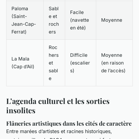
Paloma
Sabl
Facile
(Saint-
e et
(navette
Moyenne
Jean-Cap-
roch
en été)
Ferrat)
ers
Roc
hers
Difficile
Moyenne
La Mala
et
(escalier
(en raison
(Cap d’Ail)
sabl
s)
de l’accès)
e
L’agenda culturel et les sorties
insolites
Flâneries artistiques dans les cités de caractère
Entre marées d’artistes et racines historiques,